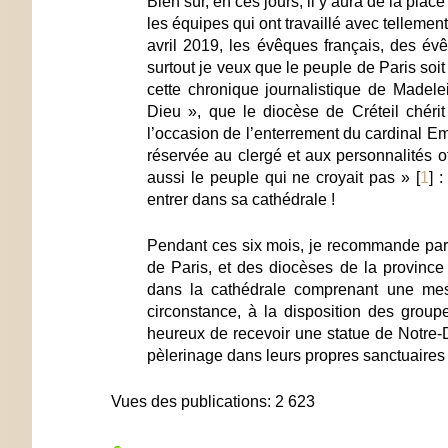
Bien sûr, en ces jours, il y aura de la plac
les équipes qui ont travaillé avec tellemen
avril 2019, les évêques français, des é
surtout je veux que le peuple de Paris soit
cette chronique journalistique de Madele
Dieu », que le diocèse de Créteil chérit 
l’occasion de l’enterrement du cardinal Emm
réservée au clergé et aux personnalités offi
aussi le peuple qui ne croyait pas »
[
1
]
: 
entrer dans sa cathédrale !
Pendant ces six mois, je recommande part
de Paris, et des diocèses de la province
dans la cathédrale comprenant une mess
circonstance, à la disposition des group
heureux de recevoir une statue de Notre-
pèlerinage dans leurs propres sanctuaires
Vues des publications:
2 623