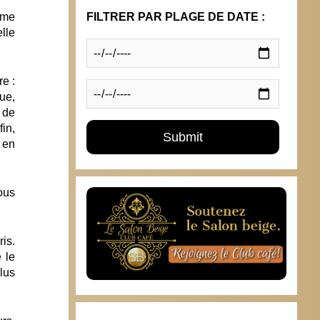
ame
FILTRER PAR PLAGE DE DATE :
lle
e :
gue,
 de
in,
 en
ous
ris
.
 le
lus