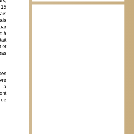
urs,
e 15
ais
ais
par
t à
ait
t et
pas
ses
vre
 la
ont
 de