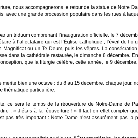
erture, nous accompagnerons le retour de la statue de Notre D
ois, avec une grande procession populaire dans les rues à laque
ar un triduum comprenant l’inauguration officielle, le 7 décembr
ire à l’affectataire qui est l’Église catholique ; l’éveil de l’or
un Magnificat ou un Te Deum, puis les vêpres. La consécration
esse dans la cathédrale restaurée, le dimanche 8 décembre. Enf
onception, que la liturgie célèbre, cette année, le 9 décembre,
e mérite bien une octave : du 8 au 15 décembre, chaque jour, n
 thématique particulière.
ôte, ce sera
le temps de la réouverture de Notre-Dame de Pa
re : « J’étais à la réouverture ! » Il faut en effet compter que
st pas très important : Notre-Dame n’est assurément pas la p