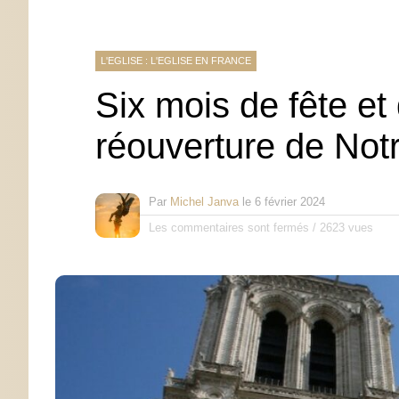
L'EGLISE : L'EGLISE EN FRANCE
Six mois de fête et
réouverture de Not
Par
Michel Janva
le
6 février 2024
Les commentaires sont fermés
/
2623 vues