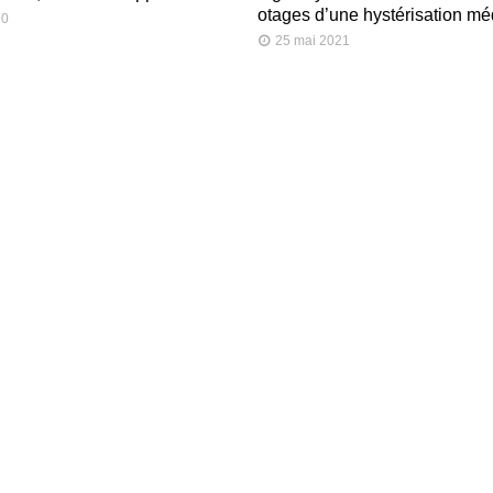
otages d’une hystérisation mé
20
25 mai 2021