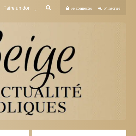
Faire un don
Se connecter
S’inscrire