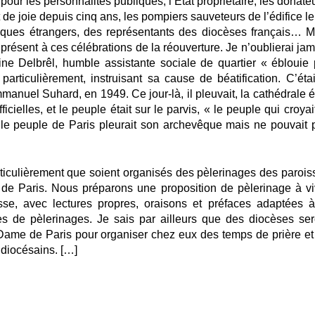
e pour les personnalités publiques, l’État propriétaire, les donate
t de joie depuis cinq ans, les pompiers sauveteurs de l’édifice l
vêques étrangers, des représentants des diocèses français…
M
 présent à ces célébrations de la réouverture.
Je n’oublierai jam
ine Delbrêl, humble assistante sociale de quartier « éblouie 
particulièrement, instruisant sa cause de béatification. C’étai
anuel Suhard, en 1949. Ce jour-là, il pleuvait, la cathédrale ét
cielles, et le peuple était sur le parvis, « le peuple qui croyai
le peuple de Paris pleurait son archevêque mais ne pouvait 
iculièrement que soient organisés des pèlerinages des parois
 de Paris. Nous préparons une proposition de pèlerinage à vi
e, avec lectures propres, oraisons et préfaces adaptées à
es de pèlerinages. Je sais par ailleurs que des diocèses ser
Dame de Paris pour organiser chez eux des temps de prière et
 diocésains. […]