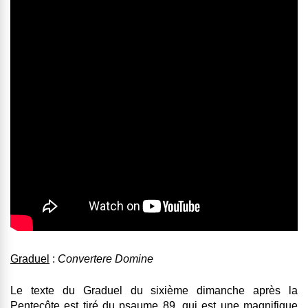
Graduel
:
Convertere Domine
Le texte du Graduel du sixième dimanche après la
Pentecôte est tiré du psaume 89, qui est une magnifique