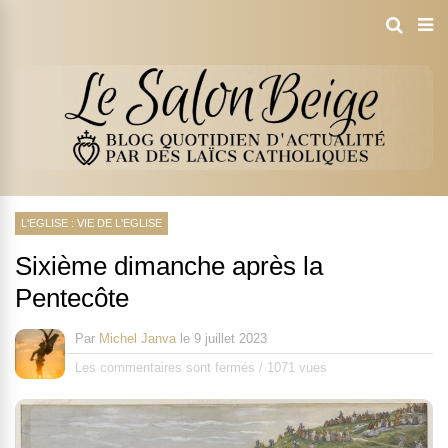
L'EGLISE : VIE DE L'EGLISE
Sixième dimanche après la
Pentecôte
Par
Michel Janva
le
9 juillet 2023
Les commentaires sont fermés
/
1071 vues