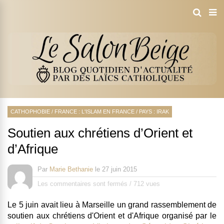
CATHOPHOBIE
/
FRANCE : L'ISLAM EN FRANCE
/
PAYS : IRAK
Soutien aux chrétiens d’Orient et
d’Afrique
Par
Marie Bethanie
le
27 juin 2015
Les commentaires sont fermés
/
712 vues
Le 5 juin avait lieu à Marseille un grand rassemblement de
soutien aux chrétiens d'Orient et d'Afrique organisé par le