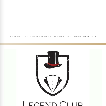
La recette d'une famille heureuse avec St Joseph #neuvaine2023
sur
Hozana