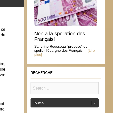
 ce
Non à la spoliation des
 du
Français!
Sandrine Rousseau “propose” de
spolier l’épargne des Français ...
[Lire
plus]
ire,
ire
RECHERCHE
vre
nt-
rc,