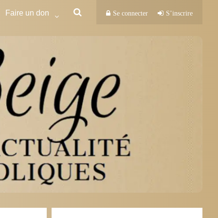
Faire un don
Se connecter
S’inscrire