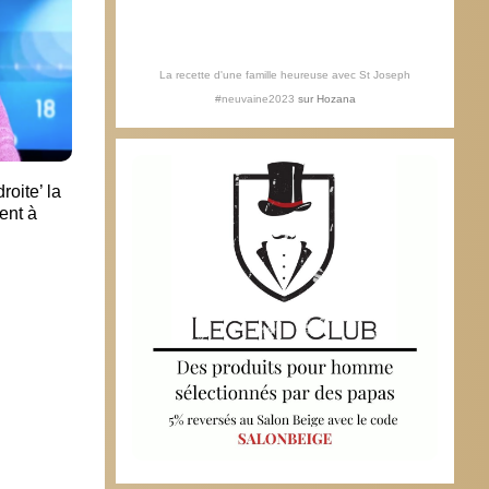
La recette d'une famille heureuse avec St Joseph
#neuvaine2023
sur
Hozana
oite’ la
L’étonnante histoire des apparitions de
Ce n’e
ent à
Guadalupe
Ce’es
riche
21 décembre 2024
26 f