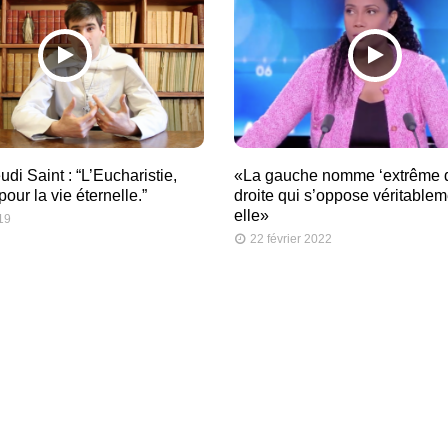
eudi Saint : “L’Eucharistie,
«La gauche nomme ‘extrême dr
our la vie éternelle.”
droite qui s’oppose véritablem
elle»
019
22 février 2022