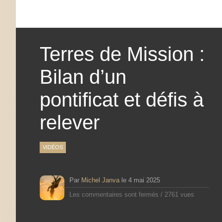
Terres de Mission :
Bilan d’un
pontificat et défis à
relever
VIDÉOS
Par
Michel Janva
le
4 mai 2025
Les commentaires sont fermés
/
2761 vues