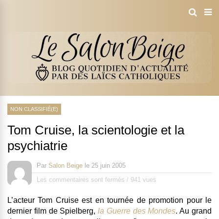
NON CLASSIFIÉ(E)
Tom Cruise, la scientologie et la
psychiatrie
Par
Salon Beige
le
25 juin 2005
Les commentaires sont fermés
/
941 vues
L’acteur Tom Cruise est en tournée de promotion pour le
dernier film de Spielberg,
la Guerre des Mondes
. Au grand