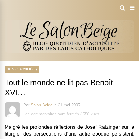
NON CLASSIFIÉ(E)
Tout le monde ne lit pas Benoît
XVI…
Par
Salon Beige
le
21 mai 2005
Les commentaires sont fermés
/
556 vues
Malgré les profondes réflexions de Josef Ratzinger sur la
liturgie, des persécutions d’une autre époque persistent.