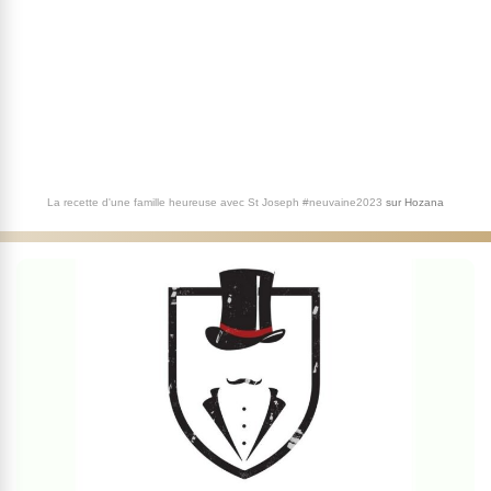
La recette d'une famille heureuse avec St Joseph #neuvaine2023
sur
Hozana