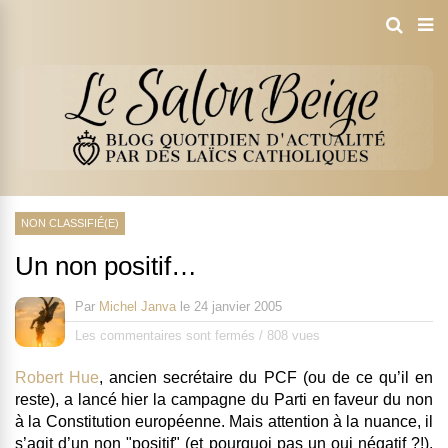
NON CLASSIFIÉ(E)
Un non positif…
Par
Michel Janva
le
24 janvier 2005
Les commentaires sont fermés
/
808 vues
Robert Hue
, ancien secrétaire du PCF (ou de ce qu’il en
reste), a lancé hier la campagne du Parti en faveur du non
à la Constitution européenne. Mais attention à la nuance, il
s’agit d’un non "positif" (et pourquoi pas un oui négatif ?!).