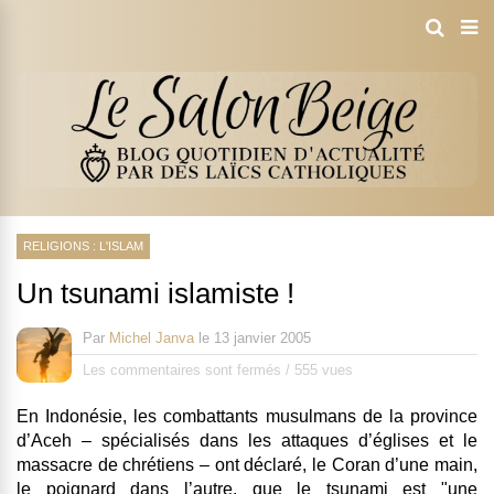
RELIGIONS : L'ISLAM
Un tsunami islamiste !
Par
Michel Janva
le
13 janvier 2005
Les commentaires sont fermés
/
555 vues
En Indonésie, les combattants musulmans de la province
d’Aceh – spécialisés dans les attaques d’églises et le
massacre de chrétiens – ont déclaré, le Coran d’une main,
le poignard dans l’autre, que le tsunami est "une