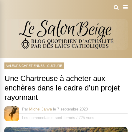
VALEURS CHRÉTIENNES : CULTURE
Une Chartreuse à acheter aux
enchères dans le cadre d’un projet
rayonnant
Par
Michel Janva
le
7 septembre 2020
Les commentaires sont fermés
/
725 vues