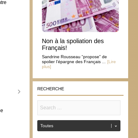
tre
Non à la spoliation des
Français!
Sandrine Rousseau “propose” de
spolier l’épargne des Français ...
[Lire
plus]
RECHERCHE
de
Les réfugiés vus par les Arabes
Un pr
syrien
7 octobre 2015
28 s