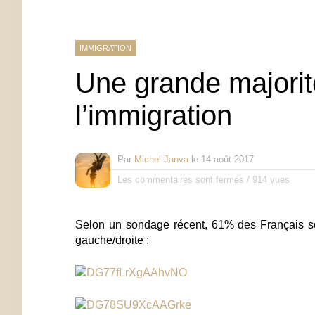
IMMIGRATION
Une grande majorit
l’immigration
Par
Michel Janva
le
14 août 2017
Les commentaires sont fermés
/
914 vues
Selon un sondage récent, 61% des Français son
gauche/droite :