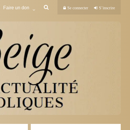
Faire un don
Se connecter
S’inscrire