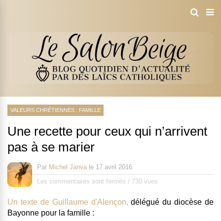
VALEURS CHRÉTIENNES : FAMILLE
Une recette pour ceux qui n’arrivent
pas à se marier
Par
Michel Janva
le
17 avril 2016
Les commentaires sont fermés
/
730 vues
Un texte de Guillaume d'Alençon,
délégué du diocèse de
Bayonne pour la famille :