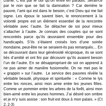
Dame. C’est par le
oui
qu’on entre en paradis. Serait-ce
par le
non
que se fait la damnation ? Car derrière le
pauvre, l’ami qui est dans le besoin, c’est Dieu qui me fait
signe. Les époux le savent bien, le renoncement à la
volonté propre est un élément essentiel de la rencontre
véritable avec l’autre. Se détacher de soi pour mieux
s’attacher à l’autre. Je connais des couples qui se sont
rencontrés parce qu’ils œuvraient ensemble pour des
handicapés. S’ils s’étaient croisés lors d’une soirée
mondaine, peut-être ne se seraient-ils pas remarqués… En
se découvrant dans leur générosité réciproque, ils se sont
liés d’amitié et ont fini par découvrir qu’ils avaient besoin
l’un de l’autre. En se désappropriant de soi on apprend à
ne pas aimer de manière fusionnelle. On ne met pas le
« grappin » sur l’autre. Le service des pauvres révèle la
véritable beauté, physique et spirituelle : « Comme le lys
entre les ronces, ainsi mon amie entre les jeunes filles.
Comme un pommier entre les arbres de la forêt, ainsi mon
bien-aimé entre les jeunes hommes. J’ai désiré son ombre
et je m’y suis assise : son fruit est doux à mon palais. » (Ct
2, 2-3)