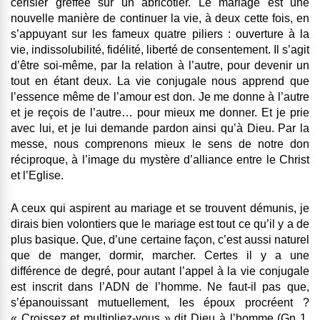
cerisier greffée sur un abricotier. Le mariage est une
nouvelle manière de continuer la vie, à deux cette fois, en
s’appuyant sur les fameux quatre piliers : ouverture à la
vie, indissolubilité, fidélité, liberté de consentement. Il s’agit
d’être soi-même, par la relation à l’autre, pour devenir un
tout en étant deux. La vie conjugale nous apprend que
l’essence même de l’amour est don. Je me donne à l’autre
et je reçois de l’autre… pour mieux me donner. Et je prie
avec lui, et je lui demande pardon ainsi qu’à Dieu. Par la
messe, nous comprenons mieux le sens de notre don
réciproque, à l’image du mystère d’alliance entre le Christ
et l’Eglise.
A ceux qui aspirent au mariage et se trouvent démunis, je
dirais bien volontiers que le mariage est tout ce qu’il y a de
plus basique. Que, d’une certaine façon, c’est aussi naturel
que de manger, dormir, marcher. Certes il y a une
différence de degré, pour autant l’appel à la vie conjugale
est inscrit dans l’ADN de l’homme. Ne faut-il pas que,
s’épanouissant mutuellement, les époux procréent ?
« Croissez et multipliez-vous » dit Dieu à l’homme (Gn 1,