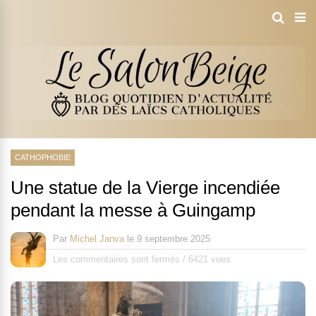
CATHOPHOBIE
Une statue de la Vierge incendiée
pendant la messe à Guingamp
Par
Michel Janva
le
9 septembre 2025
Les commentaires sont fermés
/
6421 vues