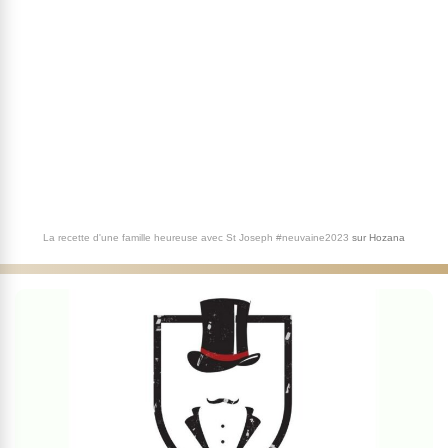
La recette d'une famille heureuse avec St Joseph #neuvaine2023
sur
Hozana