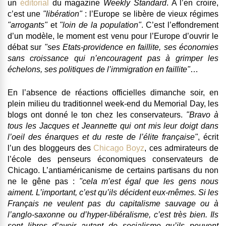
un
éditorial
du magazine
Weekly Standard
. A l’en croire,
c’est une
"libération"
: l’Europe se libère de vieux régimes
"arrogants"
et
"loin de la population"
. C’est l’effondrement
d’un modèle, le moment est venu pour l’Europe d’ouvrir le
débat sur
"ses Etats-providence en faillite, ses économies
sans croissance qui n’encouragent pas à grimper les
échelons, ses politiques de l’immigration en faillite"
…
En l’absence de réactions officielles dimanche soir, en
plein milieu du traditionnel week-end du Memorial Day, les
blogs ont donné le ton chez les conservateurs.
"Bravo à
tous les Jacques et Jeannette qui ont mis leur doigt dans
l’oeil des énarques et du reste de l’élite française"
, écrit
l’un des bloggeurs des
Chicago Boyz
, ces admirateurs de
l’école des penseurs économiques conservateurs de
Chicago. L’antiaméricanisme de certains partisans du non
ne le gêne pas :
"cela m’est égal que les gens nous
aiment. L’important, c’est qu’ils décident eux-mêmes. Si les
Français ne veulent pas du capitalisme sauvage ou à
l’anglo-saxonne ou d’hyper-libéralisme, c’est très bien. Ils
sont libres d’avoir autant de socialisme qu’ils peuvent