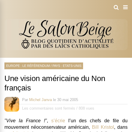
EUROPE : LE RÉFÉRENDUM
/
PAYS : ETATS-UNIS
Une vision américaine du Non
français
Par
Michel Janva
le
30 mai 2005
Les commentaires sont fermés
/
808 vues
"Vive la France !"
,
s’écrie
l’un des chefs de file du
mouvement néoconservateur américain,
Bill Kristol
, dans