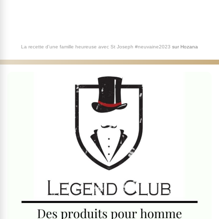
La recette d'une famille heureuse avec St Joseph #neuvaine2023
sur
Hozana