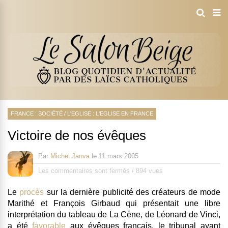
FRANCE : SOCIÉTÉ
/
L'EGLISE : L'EGLISE EN FRANCE
Victoire de nos évêques
Par
Michel Janva
le
11 mars 2005
Les commentaires sont fermés
/
894 vues
Le
procès
sur la dernière publicité des créateurs de mode
Marithé et François Girbaud qui présentait une libre
interprétation du tableau de La Cène, de Léonard de Vinci,
a été
favorable
aux évêques français, le tribunal ayant