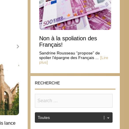
Non à la spoliation des
Français!
Sandrine Rousseau “propose” de
spolier l’épargne des Français ...
[Lire
plus]
Éthiop
le Sa
4 ma
RECHERCHE
is lance
Sri Lanka : Depuis les attentats, les
églises ont suspendu leurs offices