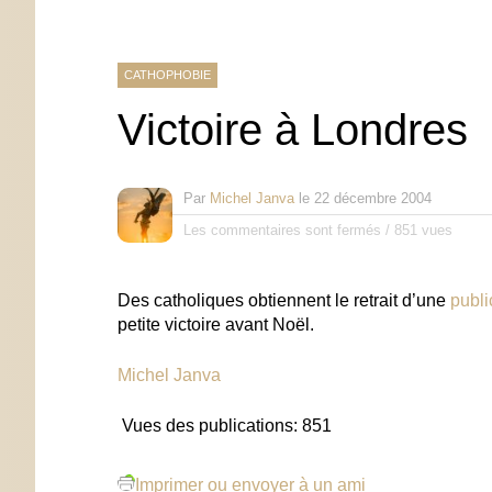
CATHOPHOBIE
Victoire à Londres
Par
Michel Janva
le
22 décembre 2004
Les commentaires sont fermés
/
851 vues
Des catholiques obtiennent le retrait d’une
publi
petite victoire avant Noël.
Michel Janva
Vues des publications:
851
Imprimer ou envoyer à un ami