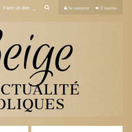
Faire un don
Se connecter
S’inscrire