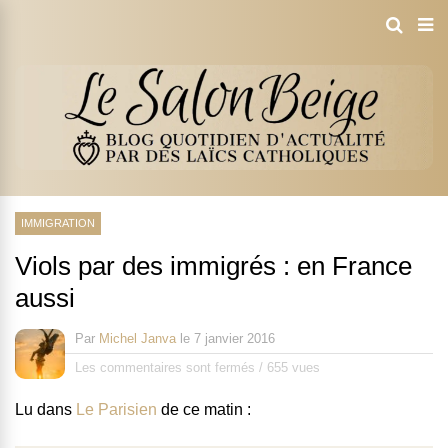
IMMIGRATION
Viols par des immigrés : en France
aussi
Par
Michel Janva
le
7 janvier 2016
Les commentaires sont fermés
/
655 vues
Lu dans
Le Parisien
de ce matin :