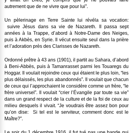
autrement que de ne vivre que pour lui”.
Un pèlerinage en Terre Sainte lui révéla sa vocation:
suivre Jésus dans sa vie de Nazareth. Il passa sept
années à la Trappe, d’abord à Notre-Dame des Neiges,
puis à Akbès, en Syrie. Il vécut ensuite seul dans la prière
et l’adoration près des Clarisses de Nazareth.
Ordonné prêtre à 43 ans (1901), il partit au Sahara, d’abord
à Beni-Abbès, puis à Tamanrasset parmi les Touaregs du
Hoggar. Il voulait rejoindre ceux qui étaient le plus loin, “les
plus délaissés, les plus abandonnés”. Il voulait que chacun
de ceux qui l’approchaient le considère comme un frère, “le
frère universel”. Il voulait “crier l’Évangile par toute sa vie”
dans un grand respect de la culture et de la foi de ceux au
milieu desquels il vivait. “Je voudrais être assez bon pour
qu’on dise: Si tel est le serviteur, comment donc est le
Maître?”.
Le soir du 1 décembre 1916, il fut tué pas une bande qui