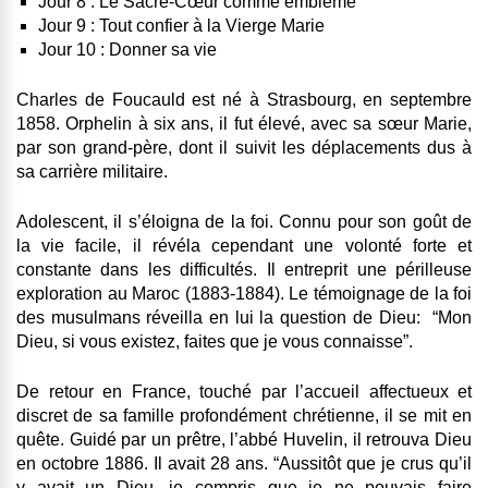
Jour 8 : Le Sacré-Cœur comme emblème
Jour 9 : Tout confier à la Vierge Marie
Jour 10 : Donner sa vie
Charles de Foucauld est né à Strasbourg, en septembre
1858. Orphelin à six ans, il fut élevé, avec sa sœur Marie,
par son grand-père, dont il suivit les déplacements dus à
sa carrière militaire.
Adolescent, il s’éloigna de la foi. Connu pour son goût de
la vie facile, il révéla cependant une volonté forte et
constante dans les difficultés. Il entreprit une périlleuse
exploration au Maroc (1883-1884). Le témoignage de la foi
des musulmans réveilla en lui la question de Dieu: “Mon
Dieu, si vous existez, faites que je vous connaisse”.
De retour en France, touché par l’accueil affectueux et
discret de sa famille profondément chrétienne, il se mit en
quête. Guidé par un prêtre, l’abbé Huvelin, il retrouva Dieu
en octobre 1886. Il avait 28 ans. “Aussitôt que je crus qu’il
y avait un Dieu, je compris que je ne pouvais faire