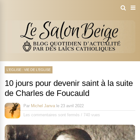
L'EGLISE : VIE DE L'EGLISE
10 jours pour devenir saint à la suite
de Charles de Foucauld
Par
Michel Janva
le
23 avril 2022
Les commentaires sont fermés
/
740 vues