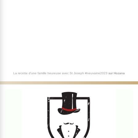
La recette d'une famille heureuse avec St Joseph #neuvaine2023
sur
Hozana