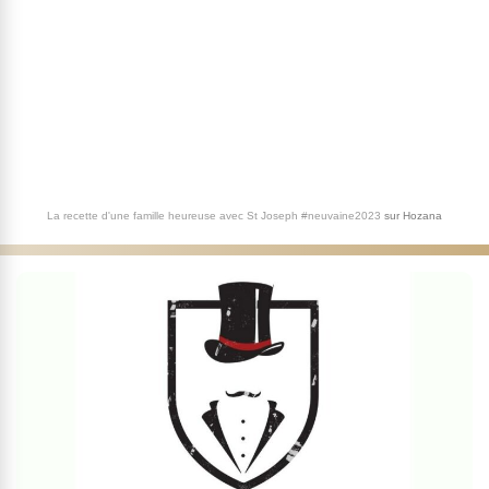
La recette d'une famille heureuse avec St Joseph #neuvaine2023
sur
Hozana