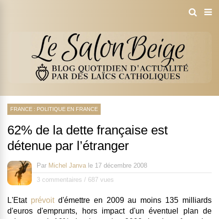
FRANCE : POLITIQUE EN FRANCE
62% de la dette française est
détenue par l’étranger
Par
Michel Janva
le
17 décembre 2008
3 commentaires
/
687 vues
L'Etat
prévoit
d'émettre en 2009 au moins
135 milliards
d'euros d'emprunts
, hors impact d'un éventuel plan de