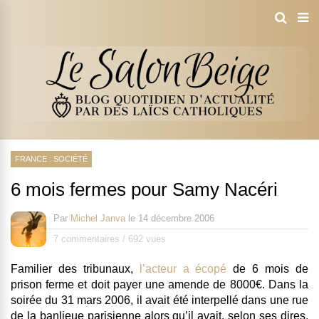
FRANCE : SOCIÉTÉ
6 mois fermes pour Samy Nacéri
Par
Michel Janva
le
14 décembre 2006
7 commentaires
/
692 vues
Familier des tribunaux,
l’acteur a écopé
de 6 mois de
prison ferme et doit payer une amende de 8000€. Dans la
soirée du 31 mars 2006, il avait été interpellé dans une rue
de la banlieue parisienne alors qu’il avait, selon ses dires,