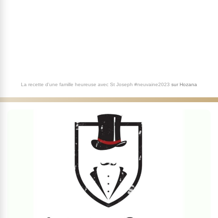
La recette d'une famille heureuse avec St Joseph #neuvaine2023
sur
Hozana