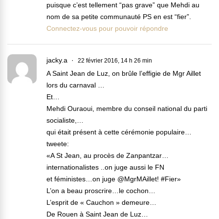
puisque c’est tellement “pas grave” que Mehdi au
nom de sa petite communauté PS en est “fier”.
Connectez-vous pour pouvoir répondre
jacky.a
22 février 2016, 14 h 26 min
A Saint Jean de Luz, on brûle l’effigie de Mgr Aillet
lors du carnaval …
Et…
Mehdi Ouraoui, membre du conseil national du parti
socialiste,…
qui était présent à cette cérémonie populaire…
tweete:
«A St Jean, au procès de Zanpantzar…
internationalistes ..on juge aussi le FN
et féministes…on juge @MgrMAillet! #Fier»
L’on a beau proscrire…le cochon…
L’esprit de « Cauchon » demeure…
De Rouen à Saint Jean de Luz…