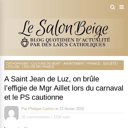
CATHOPHOBIE
/
CULTURE DE MORT : AVORTEMENT
/
FRANCE : SOCIÉTÉ
/
L'EGLISE : L'EGLISE EN FRANCE
A Saint Jean de Luz, on brûle
l’effigie de Mgr Aillet lors du carnaval
et le PS cautionne
Par
Philippe Carhon
le
22 février 2016
39 commentaires
/
1158 vues