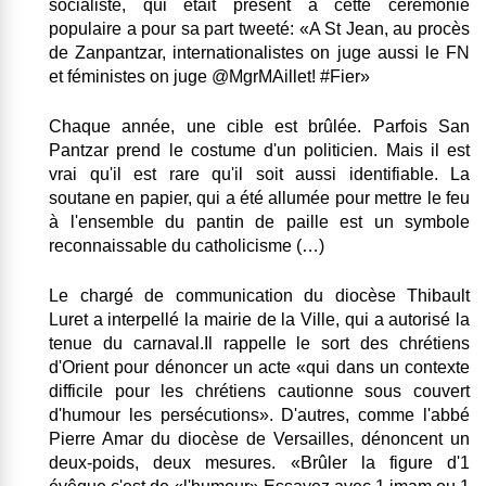
socialiste, qui était présent à cette cérémonie
populaire a pour sa part tweeté: «A St Jean, au procès
de Zanpantzar, internationalistes on juge aussi le FN
et féministes on juge @MgrMAillet! #Fier»
Chaque année, une cible est brûlée. Parfois San
Pantzar prend le costume d'un politicien.
Mais il est
vrai qu'il est rare qu'il soit aussi identifiable
. La
soutane en papier, qui a été allumée pour mettre le feu
à l'ensemble du pantin de paille est un
symbole
reconnaissable du catholicisme
(…)
Le chargé de communication du diocèse Thibault
Luret a interpellé la mairie de la Ville, qui a autorisé la
tenue du carnaval.Il rappelle le sort des chrétiens
d'Orient pour dénoncer un acte «qui dans un contexte
difficile pour les chrétiens cautionne sous couvert
d'humour les persécutions». D'autres, comme l'abbé
Pierre Amar du diocèse de Versailles, dénoncent un
deux-poids, deux mesures. «
Brûler la figure d'1