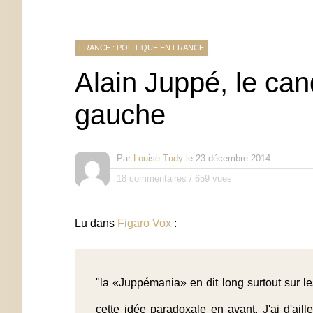
FRANCE : POLITIQUE EN FRANCE
Alain Juppé, le can
gauche
Par
Louise Tudy
le
23 décembre 2014
18 commentaires
/
659 vues
Lu dans
Figaro Vox
:
"la «Juppémania» en dit long surtout sur le
cette idée paradoxale en avant. J'ai d'ail