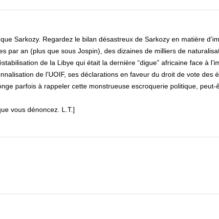
 que Sarkozy. Regardez le bilan désastreux de Sarkozy en matière d’i
 par an (plus que sous Jospin), des dizaines de milliers de naturalisa
abilisation de la Libye qui était la dernière “digue” africaine face à l’
ionnalisation de l’UOIF, ses déclarations en faveur du droit de vote des 
onge parfois à rappeler cette monstrueuse escroquerie politique, peut-êt
 que vous dénoncez. L.T.]