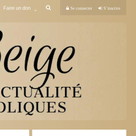
Faire un don
Se connecter
S’inscrire