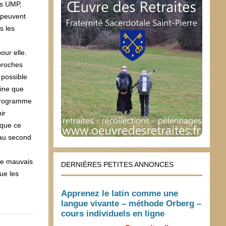
es UMP,
 peuvent
s les
our elle.
 proches
 possible
rine que
s programme
ir
 que ce
s au second
de mauvais
DERNIÈRES PETITES ANNONCES
que les
Apprenez le latin comme une
langue vivante – méthode Orberg –
cours individuels en ligne