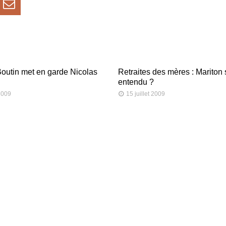
Boutin met en garde Nicolas
Retraites des mères : Mariton s
entendu ?
 2009
15 juillet 2009