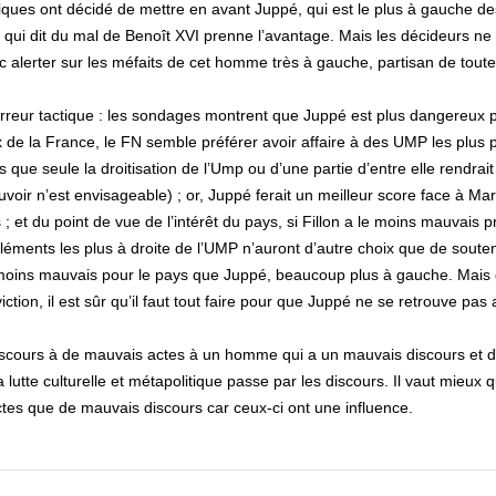
iatiques ont décidé de mettre en avant Juppé, qui est le plus à gauche d
qui dit du mal de Benoît XVI prenne l’avantage. Mais les décideurs ne
onc alerter sur les méfaits de cet homme très à gauche, partisan de toute
reur tactique : les sondages montrent que Juppé est plus dangereux p
ux de la France, le FN semble préférer avoir affaire à des UMP les plus
 que seule la droitisation de l’Ump ou d’une partie d’entre elle rendrait
uvoir n’est envisageable) ; or, Juppé ferait un meilleur score face à Ma
s ; et du point de vue de l’intérêt du pays, si Fillon a le moins mauvai
léments les plus à droite de l’UMP n’auront d’autre choix que de souten
 moins mauvais pour le pays que Juppé, beaucoup plus à gauche. Mais
viction, il est sûr qu’il faut tout faire pour que Juppé ne se retrouve pa
iscours à de mauvais actes à un homme qui a un mauvais discours et 
a lutte culturelle et métapolitique passe par les discours. Il vaut mieux 
tes que de mauvais discours car ceux-ci ont une influence.