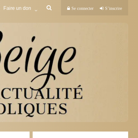
Faire un don
Se connecter
S’inscrire