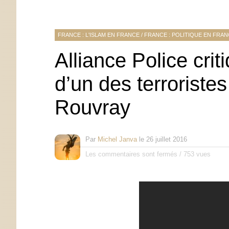
FRANCE : L'ISLAM EN FRANCE
/
FRANCE : POLITIQUE EN FRA
Alliance Police crit
d’un des terroriste
Rouvray
Par
Michel Janva
le
26 juillet 2016
Les commentaires sont fermés
/
753 vues