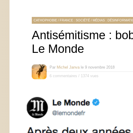
CATHOPHOBIE
/
FRANCE : SOCIÉTÉ
/
MÉDIAS : DÉSINFORMAT
Antisémitisme : bob
Le Monde
Par
Michel Janva
le
9 novembre 2018
6 commentaires
/
1374 vues