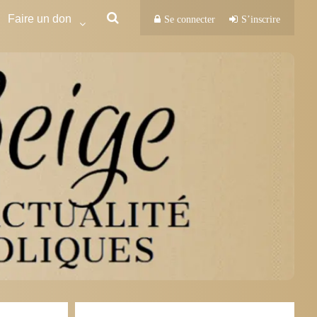
Faire un don
Se connecter
S’inscrire