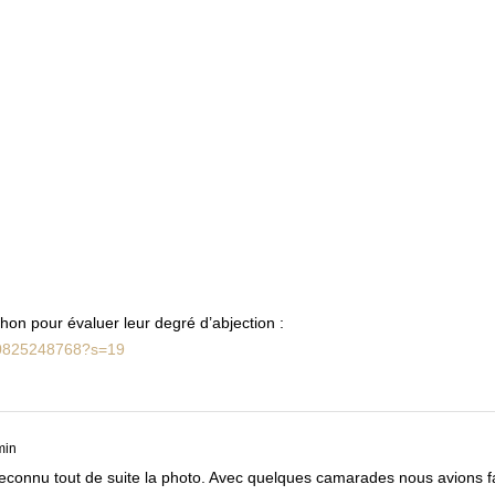
chon pour évaluer leur degré d’abjection :
330825248768?s=19
min
i reconnu tout de suite la photo. Avec quelques camarades nous avions f