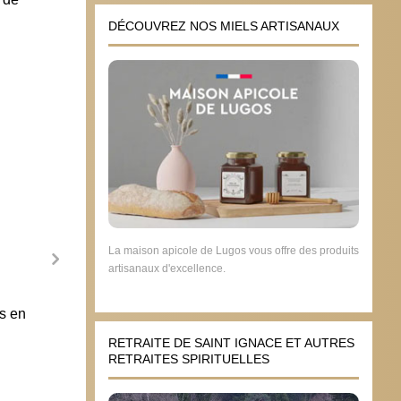
DÉCOUVREZ NOS MIELS ARTISANAUX
La maison apicole de Lugos vous offre des produits
artisanaux d'excellence.
ns en
Sur les papes du bout du monde, il ne
Point 
faut pas trop demander à l’info en
en be
RETRAITE DE SAINT IGNACE ET AUTRES
temps réel
29 n
RETRAITES SPIRITUELLES
14 mars 2013