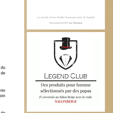
La recette d'une famille heureuse avec St Joseph
#neuvaine2023
sur
Hozana
 du
 de
eau
oin
 de