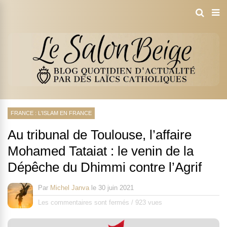
FRANCE : L'ISLAM EN FRANCE
Au tribunal de Toulouse, l’affaire
Mohamed Tataiat : le venin de la
Dépêche du Dhimmi contre l’Agrif
Par
Michel Janva
le
30 juin 2021
Les commentaires sont fermés
/
923 vues