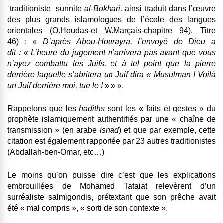
traditioniste sunnite
al-Bokhari,
ainsi traduit dans l’œuvre
des plus grands islamologues de l’école des langues
orientales (O.Houdas-et W.Marçais-chapitre 94). Titre
46) : «
D’après Abou-Hourayra, l’envoyé de Dieu a
dit : « L’heure du jugement n’arrivera pas avant que vous
n’ayez combattu les Juifs, et à tel point que la pierre
derrière laquelle s’abritera un Juif dira « Musulman ! Voilà
un Juif derrière moi, tue le !
» » ».
Rappelons que les
hadiths
sont les « faits et gestes » du
prophète islamiquement authentifiés par une « chaîne de
transmission » (en arabe
isnad
) et que par exemple, cette
citation est également rapportée par 23 autres traditionistes
(Abdallah-ben-Omar, etc…)
Le moins qu’on puisse dire c’est que les explications
embrouillées de Mohamed Tataiat relevèrent d’un
surréaliste salmigondis, prétextant que son prêche avait
été « mal compris », « sorti de son contexte ».