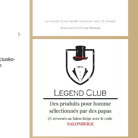
La recette d'une famille heureuse avec St Joseph
#neuvaine2023
sur
Hozana
Le FN va loger à Nanterre
Franç
ciusko-
d’auj
15 décembre 2007
n
demai
11 o