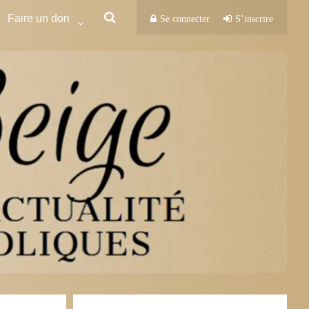
Faire un don
Se connecter
S’inscrire