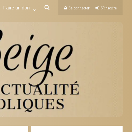
Faire un don
Se connecter
S’inscrire