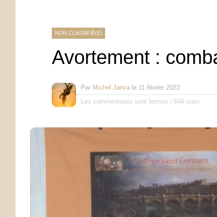
NON CLASSIFIÉ(E)
Avortement : combat
Par
Michel Janva
le
11 février 2023
Les commentaires sont fermés
/
644 vues