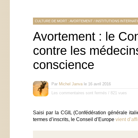
CULTURE DE MORT : AVORTEMENT
/
INSTITUTIONS INTERNAT
Avortement : le Con
contre les médecins
conscience
Par
Michel Janva
le
16 avril 2016
Les commentaires sont fermés
/
821 vues
Saisi par la CGIL (Confédération générale itali
termes d’inscrits, le Conseil d’Europe
vient d’aff