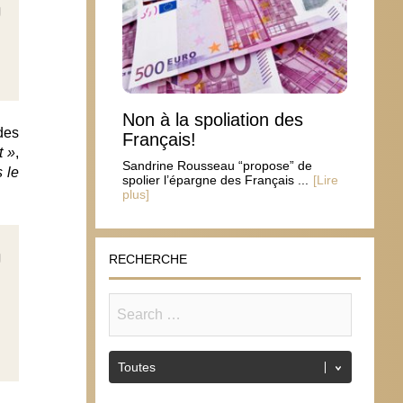
Non à la spoliation des
des
Français!
t »
,
Sandrine Rousseau “propose” de
 le
spolier l’épargne des Français ...
[Lire
plus]
RECHERCHE