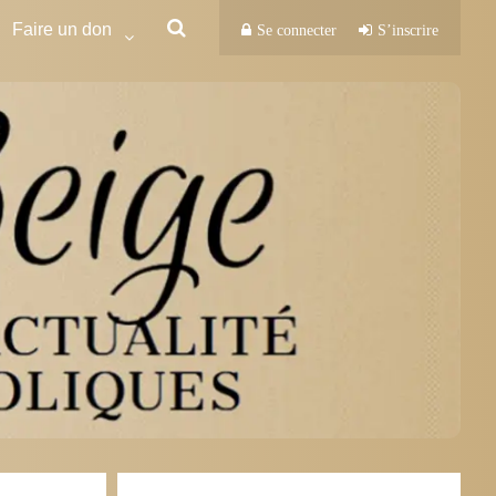
Faire un don
Se connecter
S’inscrire