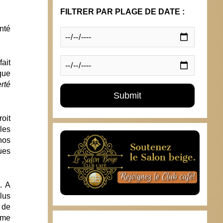
FILTRER PAR PLAGE DE DATE :
nté
ait
 que
erté
oit
les
 nos
ues
. A
lus
 de
ime