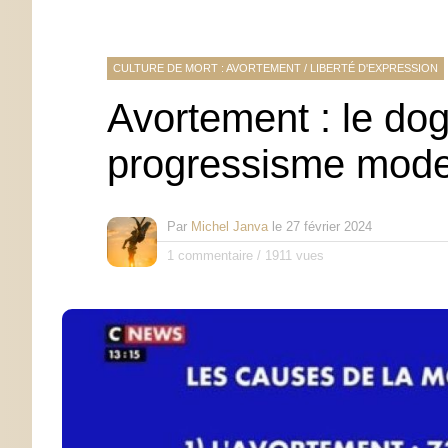
CULTURE DE MORT : AVORTEMENT
/
LIBERTÉ D'EXPRESSION
Avortement : le do
progressisme mod
Par
Michel Janva
le
27 février 2024
1 commentaire
/
1911 vues