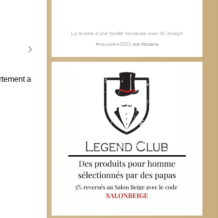
La recette d'une famille heureuse avec St Joseph
#neuvaine2023
sur
Hozana
ortement a
La détresse des jeunes femmes
enceintes
23 juin 2010
Faceb
Duha
23 ju