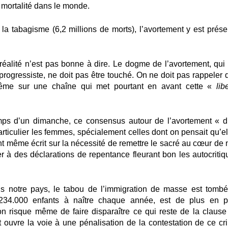
 mortalité dans le monde.
 la tabagisme (6,2 millions de morts), l’avortement y est prése
 réalité n’est pas bonne à dire. Le dogme de l’avortement, qui f
ie progressiste, ne doit pas être touché. On ne doit pas rappeler
 même sur une chaîne qui met pourtant en avant cette «
lib
emps d’un dimanche, ce consensus autour de l’avortement « dr
rticulier les femmes, spécialement celles dont on pensait qu’el
yant même écrit sur la nécessité de remettre le sacré au cœur de
ier à des déclarations de repentance fleurant bon les autocritiq
s notre pays, le tabou de l’immigration de masse est tombé
ne 234.000 enfants à naître chaque année, est de plus en p
ion risque même de faire disparaître ce qui reste de la clause
 ouvre la voie à une pénalisation de la contestation de ce cr