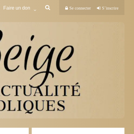
Faire un don
Se connecter
S’inscrire