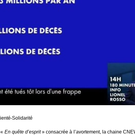
enté-Solidarité
 «
En quête d’esprit
» consacrée à l’avortement, la chaine CN