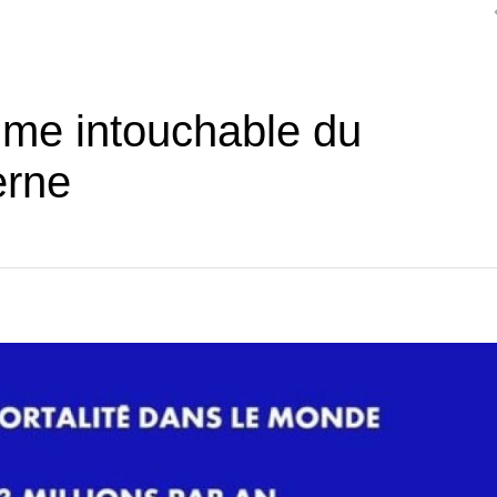
gme intouchable du
erne