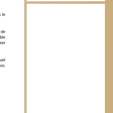
 le
 de
ble
ser
uel
ux,