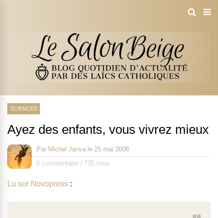
SCIENCES
Ayez des enfants, vous vivrez mieux
Par
Michel Janva
le
25 mai 2008
0 commentaire
/
735 vues
Lu sur Novopress
: