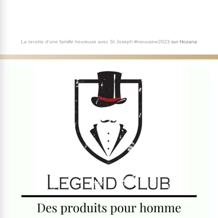
La recette d'une famille heureuse avec St Joseph #neuvaine2023
sur
Hozana