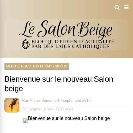
MÉDIAS : NOUVEAUX MÉDIAS
/
VIDÉOS
Bienvenue sur le nouveau Salon
beige
Par
Michel Janva
le
14 septembre 2018
20 commentaires
/
7935 vues