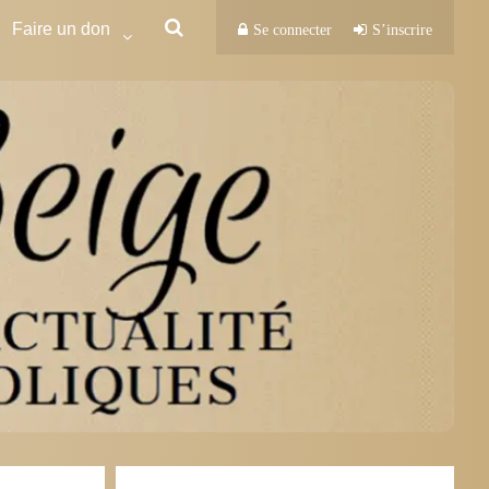
Faire un don
Se connecter
S’inscrire