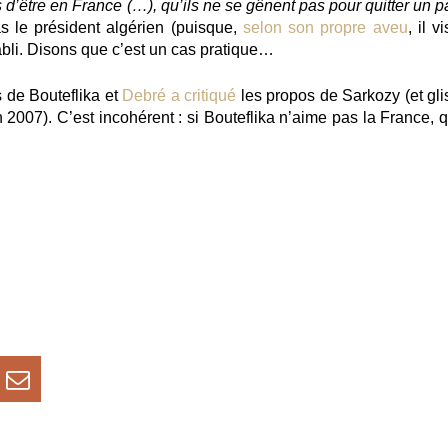
s d’être en France (…), qu’ils ne se gênent pas pour quitter un 
as le président algérien (puisque,
selon son propre aveu
, il vi
établi. Disons que c’est un cas pratique…
s de Bouteflika et
Debré
a critiqué
les propos de Sarkozy (et gli
 2007). C’est incohérent : si Bouteflika n’aime pas la France, q