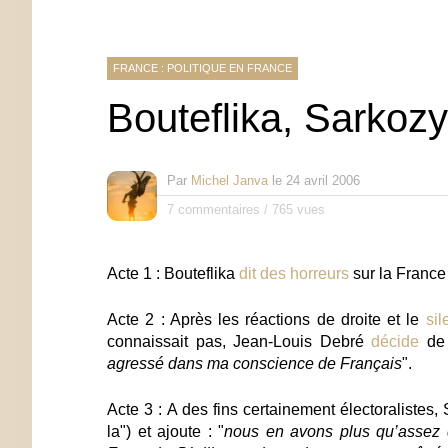
FRANCE : POLITIQUE EN FRANCE
Bouteflika, Sarkoz
Par
Michel Janva
le
24 avril 2006
7 commentaires
/
765 vues
Acte 1 :
Bouteflika
dit des horreurs
sur la France 
Acte 2 : Après les réactions de droite et le
si
connaissait pas,
Jean-Louis Debré
décide
de 
agressé dans ma conscience de Français
".
Acte 3 : A des fins certainement électoralistes,
la") et ajoute : "
nous en avons plus qu’assez d