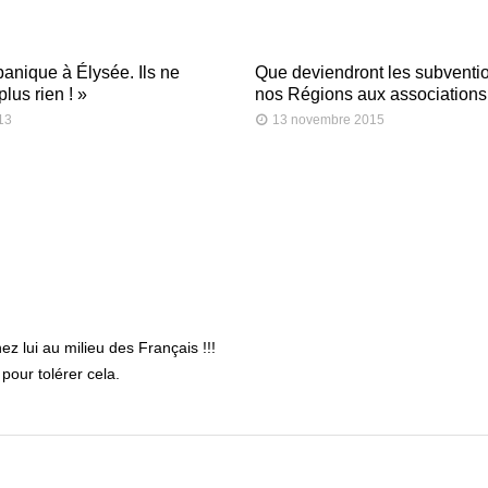
panique à Élysée. Ils ne
Que deviendront les subventi
plus rien ! »
nos Régions aux association
013
13 novembre 2015
hez lui au milieu des Français !!!
pour tolérer cela.