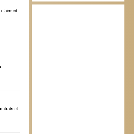
s n’aiment
s
ontrats et