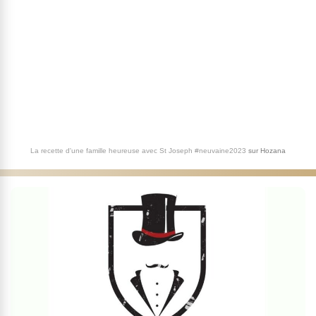
La recette d'une famille heureuse avec St Joseph #neuvaine2023
sur
Hozana