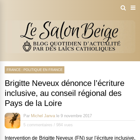
FRANCE : POLITIQUE EN FRANCE
Brigitte Neveux dénonce l’écriture
inclusive, au conseil régional des
Pays de la Loire
Par
Michel Janva
le
9 novembre 2017
5 commentaires
/
984 vues
Intervention de Brigitte Neveux (FN) sur l'écriture inclusive,