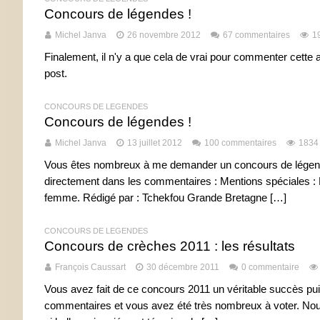
Concours de légendes !
Michel Janva
26 novembre 2012
67 commentaires
1
Finalement, il n'y a que cela de vrai pour commenter cette 
post.
CONCOURS DE LÉGENDES
Concours de légendes !
Michel Janva
13 juillet 2012
100 commentaires
1834
Vous êtes nombreux à me demander un concours de légendes,
directement dans les commentaires : Mentions spéciales : 
femme. Rédigé par : Tchekfou Grande Bretagne […]
CONCOURS DE LÉGENDES
Concours de crèches 2011 : les résultats
François Caussart
30 décembre 2011
0 commentaire
Vous avez fait de ce concours 2011 un véritable succès p
commentaires et vous avez été très nombreux à voter. Nous