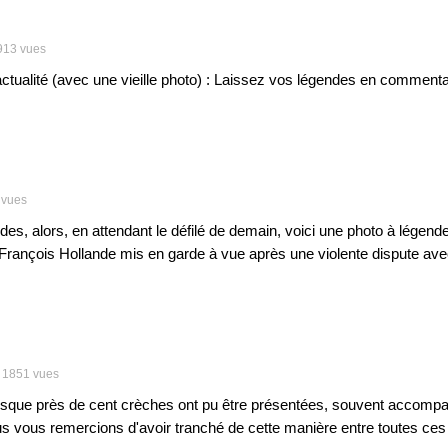
913 vues
actualité (avec une vieille photo) : Laissez vos légendes en commenta
 vues
 alors, en attendant le défilé de demain, voici une photo à légende
François Hollande mis en garde à vue après une violente dispute av
1851 vues
uisque près de cent crèches ont pu être présentées, souvent accomp
 vous remercions d'avoir tranché de cette manière entre toutes ces