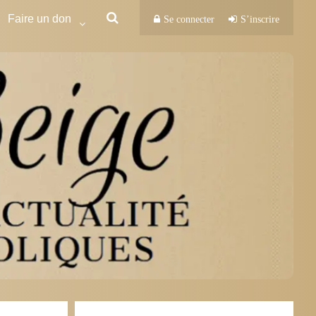
Faire un don
Se connecter
S’inscrire