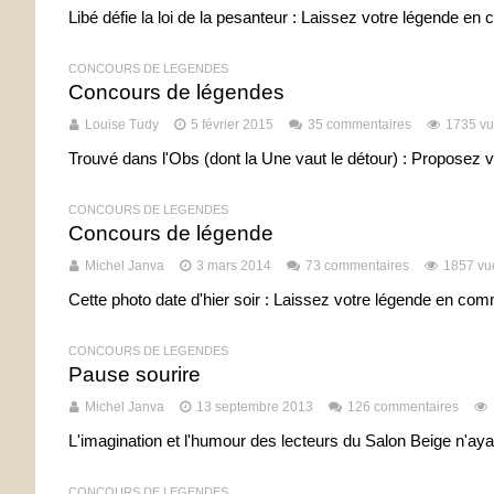
Libé défie la loi de la pesanteur : Laissez votre légende en
CONCOURS DE LÉGENDES
Concours de légendes
Louise Tudy
5 février 2015
35 commentaires
1735 v
Trouvé dans l'Obs (dont la Une vaut le détour) : Proposez 
CONCOURS DE LÉGENDES
Concours de légende
Michel Janva
3 mars 2014
73 commentaires
1857 vu
Cette photo date d'hier soir : Laissez votre légende en com
CONCOURS DE LÉGENDES
Pause sourire
Michel Janva
13 septembre 2013
126 commentaires
L'imagination et l'humour des lecteurs du Salon Beige n'ay
CONCOURS DE LÉGENDES