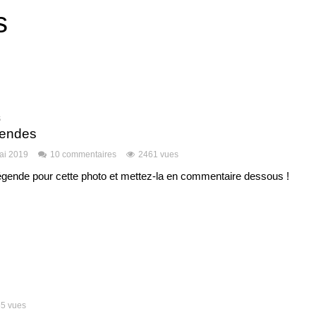
s
S
gendes
ai 2019
10 commentaires
2461 vues
légende pour cette photo et mettez-la en commentaire dessous !
5 vues