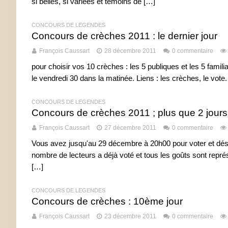
si belles, si variées et témoins de […]
CONCOURS DE LÉGENDES
Concours de crèches 2011 : le dernier jour
François Caussart
28 décembre 2011
0 commentaire
pour choisir vos 10 crèches : les 5 publiques et les 5 famil
le vendredi 30 dans la matinée. Liens : les crèches, le vote.
CONCOURS DE LÉGENDES
Concours de crèches 2011 ; plus que 2 jours 
François Caussart
27 décembre 2011
0 commentaire
Vous avez jusqu'au 29 décembre à 20h00 pour voter et désig
nombre de lecteurs a déjà voté et tous les goûts sont repr
[…]
CONCOURS DE LÉGENDES
Concours de crèches : 10ème jour
François Caussart
23 décembre 2011
0 commentaire