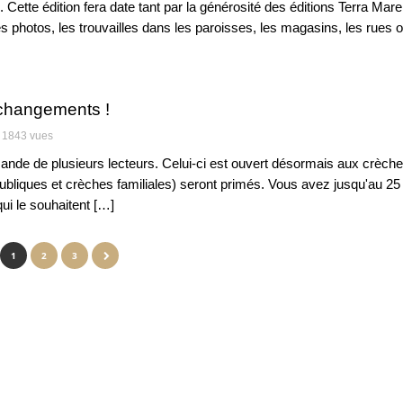
ette édition fera date tant par la générosité des éditions Terra Mare
 photos, les trouvailles dans les paroisses, les magasins, les rues o
 changements !
1843 vues
de de plusieurs lecteurs. Celui-ci est ouvert désormais aux crèch
ubliques et crèches familiales) seront primés. Vous avez jusqu'au 25
i le souhaitent […]
1
2
3