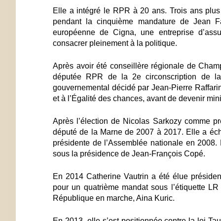
Elle a intégré le RPR à 20 ans. Trois ans plus 
pendant la cinquième mandature de Jean Fal
européenne de Cigna, une entreprise d’ass
consacrer pleinement à la politique.
Après avoir été conseillère régionale de Cham
députée RPR de la 2e circonscription de la
gouvernemental décidé par Jean-Pierre Raffari
et à l’Égalité des chances, avant de devenir min
Après l’élection de Nicolas Sarkozy comme pré
député de la Marne de 2007 à 2017. Elle a éch
présidente de l’Assemblée nationale en 2008. E
sous la présidence de Jean-François Copé.
En 2014 Catherine Vautrin a été élue présid
pour un quatrième mandat sous l’étiquette LR 
République en marche, Aina Kuric.
En 2013, elle s’est positionnée contre la loi T