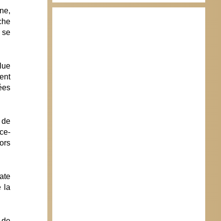
ne,
che
 se
lue
ent
ées
 de
ce-
ors
ate
 la
 de