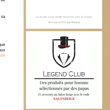
 sa
La recette d'une famille heureuse avec St Joseph
#neuvaine2023
sur
Hozana
que
aux
noté