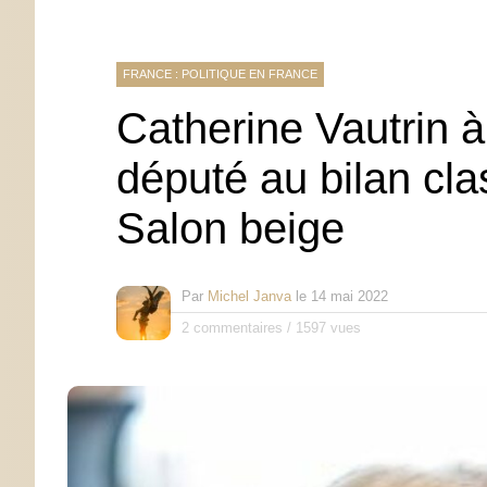
FRANCE : POLITIQUE EN FRANCE
Catherine Vautrin 
député au bilan cla
Salon beige
Par
Michel Janva
le
14 mai 2022
2 commentaires
/
1597 vues