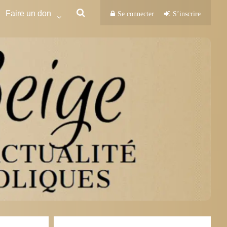
Faire un don
Se connecter
S’inscrire