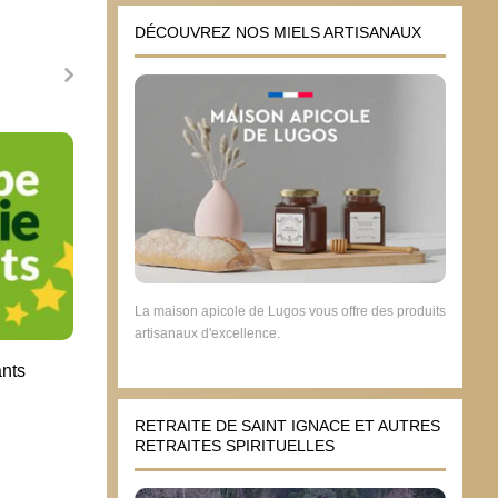
DÉCOUVREZ NOS MIELS ARTISANAUX
S’ils ne veulent pas abroger la loi
Les c
Taubira, nous appellerons nos 2
Wauq
millions d’adhérents à ne pas voter
20 ju
pour eux
10 octobre 2014
La maison apicole de Lugos vous offre des produits
artisanaux d'excellence.
ants
RETRAITE DE SAINT IGNACE ET AUTRES
RETRAITES SPIRITUELLES