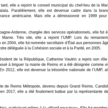
tard, elle a rejoint le conseil municipal du chef-lieu de la Mar
ala. Parallèlement, elle est devenue cadre dans la bran
urance américaine. Mais elle a démissionné en 1999 pour
pagne-Ardenne, chargée des services opérationnels, elle fut é
 Marne. Très vite, elle a rejoint l’UMP. Lors du remaniem
n en 2004, elle fut nommée secrétaire d’État aux personnes âg
istre déléguée à la Cohésion sociale et à la Parité, en 2005.
sident de la République, Catherine Vautrin a repris son rôle
oué à briguer la mairie de Reims et a été désignée comme vi
n 2012, elle est devenue la trésorière nationale de l’UMP, al
ente de Reims Métropole, devenu depuis Grand Reims. Candid
en 2017, elle a été finalement battue par la représentante de
aubira, participant même à la «Manif pour tous». Elle fut membre