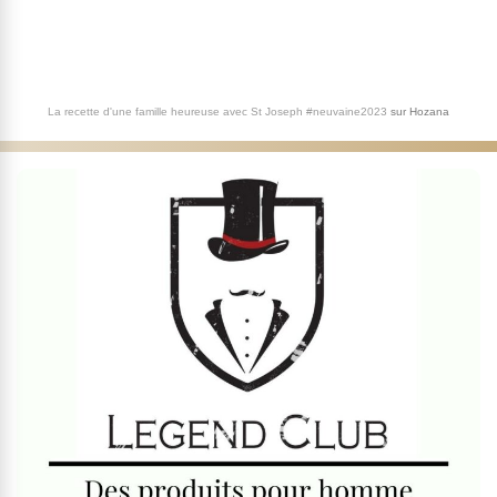
La recette d'une famille heureuse avec St Joseph #neuvaine2023
sur
Hozana