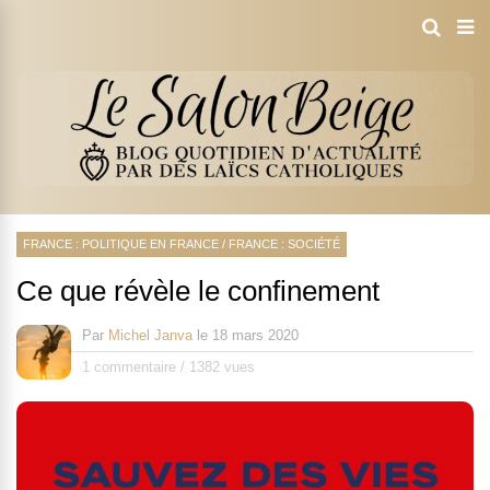
FRANCE : POLITIQUE EN FRANCE
/
FRANCE : SOCIÉTÉ
Ce que révèle le confinement
Par
Michel Janva
le
18 mars 2020
1 commentaire
/
1382 vues