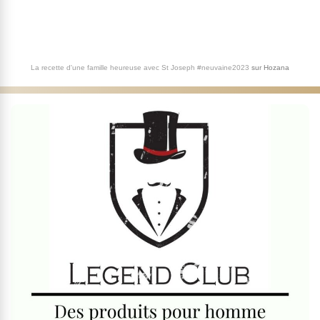
La recette d'une famille heureuse avec St Joseph #neuvaine2023
sur
Hozana