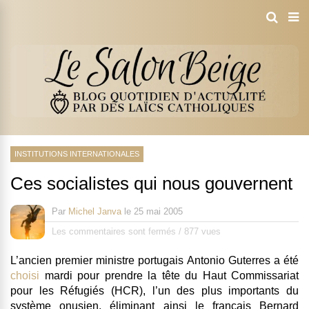
INSTITUTIONS INTERNATIONALES
Ces socialistes qui nous gouvernent
Par
Michel Janva
le
25 mai 2005
Les commentaires sont fermés
/
877 vues
L’ancien premier ministre portugais Antonio Guterres a été
choisi
mardi pour prendre la tête du Haut Commissariat
pour les Réfugiés (HCR), l’un des plus importants du
système onusien, éliminant ainsi le français Bernard