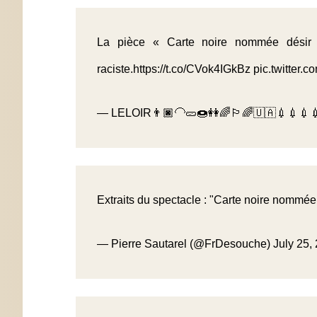
La pièce « Carte noire nommée désir 
raciste.
https://t.co/CVok4IGkBz
pic.twitter.
— LELOIR👨🏿‍🦲🥒🍩👭🌈🏳️‍🌈🇺🇦💉💉
Extraits du spectacle : "Carte noire nommée
— Pierre Sautarel (@FrDesouche)
July 25,