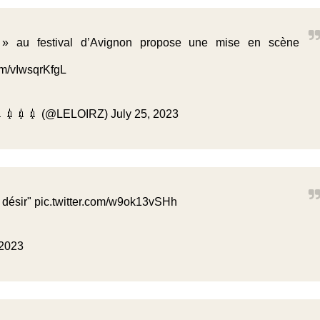
» au festival d’Avignon propose une mise en scène
com/vIwsqrKfgL
💉💉💉💉 (@LELOIRZ)
July 25, 2023
 désir"
pic.twitter.com/w9ok13vSHh
 2023