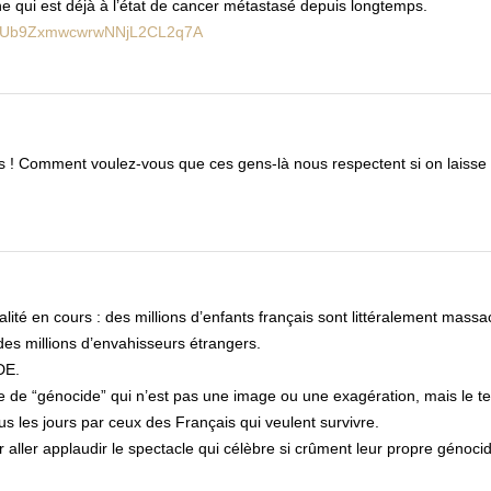
aine qui est déjà à l’état de cancer métastasé depuis longtemps.
QslpUb9ZxmwcwrwNNjL2CL2q7A
s ! Comment voulez-vous que ces gens-là nous respectent si on laisse
ité en cours : des millions d’enfants français sont littéralement massa
 des millions d’envahisseurs étrangers.
DE.
e de “génocide” qui n’est pas une image ou une exagération, mais le t
ous les jours par ceux des Français qui veulent survivre.
aller applaudir le spectacle qui célèbre si crûment leur propre génoci