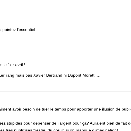
pointez l’essentiel.
 le 1er avril !
er rang mais pas Xavier Bertrand ni Dupont Moretti …
vraiment avoir besoin de tuer le temps pour apporter une illusion de publi
ez stupides pour dépenser de l’argent pour ça? Auraient bien de fait d
les très publicisés “restau du cœur” si on manque d’imagination).