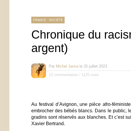
FRANCE : SOCIÉTÉ
Chronique du racis
argent)
Par
Michel Janva
le
25 juillet 2023
13 commentaires
/
1125 vues
Au festival d’Avignon, une pièce afro-féminist
embrocher des bébés blancs. Dans le public, l
gradins sont réservés aux blanches. Et c’est s
Xavier Bertrand.