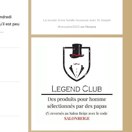
endredi
La recette d'une famille heureuse avec St Joseph
’il est peu
#neuvaine2023
sur
Hozana
ir…