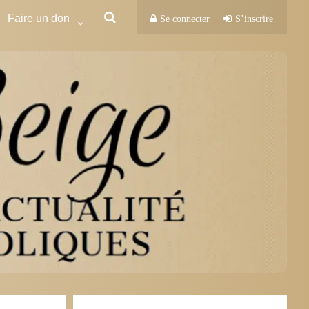
Faire un don
Se connecter
S’inscrire