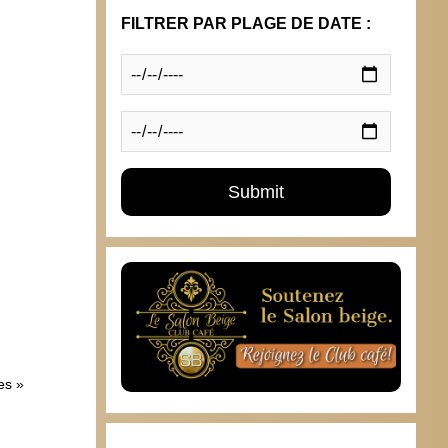
FILTRER PAR PLAGE DE DATE :
Céline Pina : “Le discours sur l’accueil
inclusif a été un attrape-gogo et a servi
à tous les gouvernements à se donner
bonne conscience tout en laissant
tomber la problématique du handicap”
16 janvier 2022
es »