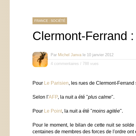
FRANCE : SOCIÉTÉ
Clermont-Ferrand : 
Par
Michel Janva
le
10 janvier 2012
4 commentaires
/
788 vues
Pour
Le Parisien
, les rues de Clermont-Ferrand 
Selon l'
AFP
, la nuit a été "
plus calme
".
Pour
Le Point
, la nuit a été "
moins agitée
".
Pour le moment, le bilan de cette nuit se solde à
centaines de membres des forces de l'ordre ont 