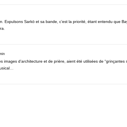
in. Expulsons Sarkö et sa bande, c’est la priorité, étant entendu que B
ra.
 min
images d’architecture et de prière, aient été utilisées de “grinçantes 
usical…