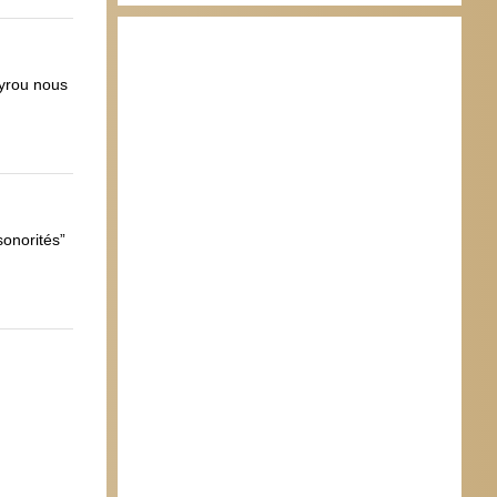
ayrou nous
sonorités”