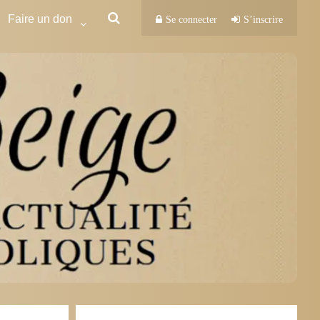
Faire un don
Se connecter
S’inscrire