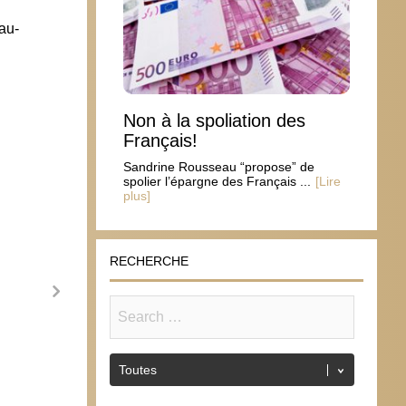
au-
Non à la spoliation des
Français!
Sandrine Rousseau “propose” de
spolier l’épargne des Français ...
[Lire
plus]
RECHERCHE
14 jui
15 ju