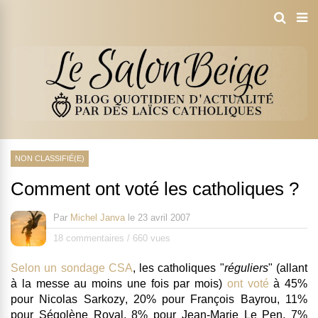
NON CLASSIFIÉ(E)
Comment ont voté les catholiques ?
Par
Michel Janva
le
23 avril 2007
18 commentaires
/
660 vues
Selon un sondage CSA
, les catholiques "
réguliers
" (allant
à la messe au moins une fois par mois)
ont voté
à
45%
pour Nicolas Sarkozy
, 20% pour François Bayrou, 11%
pour Ségolène Royal, 8% pour Jean-Marie Le Pen, 7%