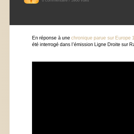
0 commentaire
/
3908 vues
En réponse à une
chronique parue sur Europe 
été interrogé dans l’émission Ligne Droite sur Ra