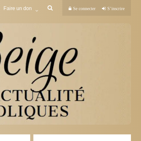
Faire un don
Se connecter
S’inscrire