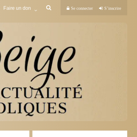
Faire un don
Se connecter
S’inscrire