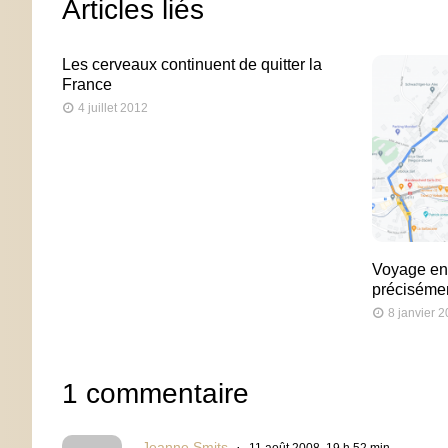
Articles liés
Les cerveaux continuent de quitter la
France
4 juillet 2012
Voyage en 
précisémen
8 janvier 
1 commentaire
Jeanne Smits