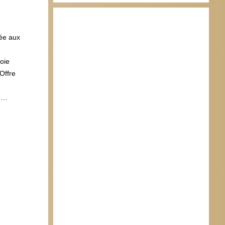
vée aux
oie
Offre
ée…