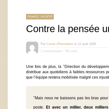
FRANCE : SOCIÉTÉ
Contre la pensée u
Par
Carole d'Hombelois
le
11 août 2008
1 commentaire
/
706 vues
Une fois de plus, la "Direction du développem
distribue aux quotidiens à faibles ressources pu
que l’équipe restera mobilisée malgré ces injusti
"Mais nous ne baissons pas les bras pour
poste.
Et avec un millier, deux millie