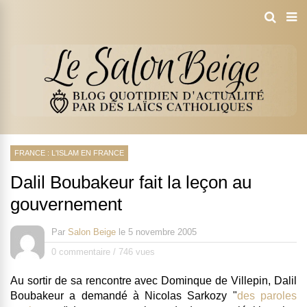
FRANCE : L'ISLAM EN FRANCE
Dalil Boubakeur fait la leçon au
gouvernement
Par
Salon Beige
le
5 novembre 2005
0 commentaire
/
746 vues
Au sortir de sa rencontre avec Dominque de Villepin, Dalil
Boubakeur a demandé à Nicolas Sarkozy "
des paroles