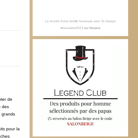
La recette d'une famille heureuse avec St Joseph
#neuvaine2023
sur
Hozana
nter de
e des
s grands
its pour la
rches.