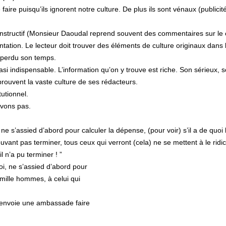
ire puisqu’ils ignorent notre culture. De plus ils sont vénaux (publicité
 instructif (Monsieur Daoudal reprend souvent des commentaires sur le 
entation. Le lecteur doit trouver des éléments de culture originaux dans 
oir perdu son temps.
 indispensable. L’information qu’on y trouve est riche. Son sérieux, s
prouvent la vaste culture de ses rédacteurs.
tutionnel.
êvons pas.
r, ne s’assied d’abord pour calculer la dépense, (pour voir) s’il a de quoi
ant pas terminer, tous ceux qui verront (cela) ne se mettent à le ridicu
 n’a pu terminer ! ”
roi, ne s’assied d’abord pour
 mille hommes, à celui qui
 il envoie une ambassade faire