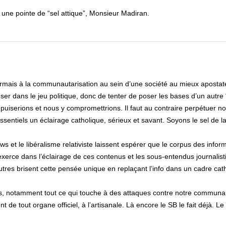
ec une pointe de “sel attique”, Monsieur Madiran.
ormais à la communautarisation au sein d’une société au mieux apostate
eser dans le jeu politique, donc de tenter de poser les bases d’un autre 
iserions et nous y compromettrions. Il faut au contraire perpétuer not
sentiels un éclairage catholique, sérieux et savant. Soyons le sel de la 
ws et le libéralisme relativiste laissent espérer que le corpus des infor
’exerce dans l’éclairage de ces contenus et les sous-entendus journalis
tres brisent cette pensée unique en replaçant l’info dans un cadre cat
les, notamment tout ce qui touche à des attaques contre notre communa
e tout organe officiel, à l’artisanale. Là encore le SB le fait déjà. Le