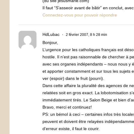
(du site jesusmarie.com)
Il faut “S’asseoir avant de bâtir” en conclut, av
Connectez-vous pour pouvoir répondre
HdLubac
2 février 2007, 8 h 28 min
Bonjour,
L’urgence pour les catholiques français est dés
hostile. Il n’est pas raisonnable de chercher à p
avec ses organes indépendants – nous nous y épu
et apporter constamment et sur tous les sujets es
ver (espoir) dans le fruit (pourri).
Dans cette affaire la pluralité des agences de ne
relatées soit en gros exact. La lobotomisation s
immédiatement tirés. Le Salon Beige et bien d’au
Bravo, merci et continuez!
PS: un bémol à ceci – certaines infos très loca
peuvent et doivent être relayées indépendamment d
d’erreur existe, il faut le courir.