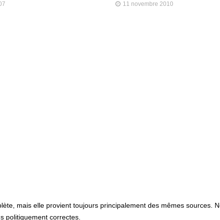
007
11 novembre 2010
plète, mais elle provient toujours principalement des mêmes sources. 
ns politiquement correctes.