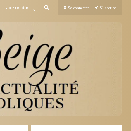
Faire un don
Se connecter
S’inscrire