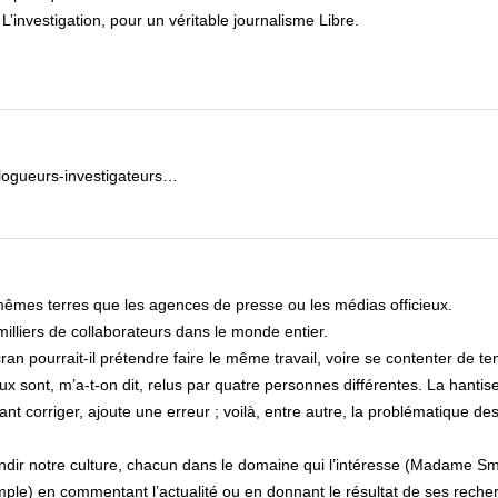
: L’investigation, pour un véritable journalisme Libre.
 blogueurs-investigateurs…
 mêmes terres que les agences de presse ou les médias officieux.
milliers de collaborateurs dans le monde entier.
an pourrait-il prétendre faire le même travail, voire se contenter de te
ux sont, m’a-t-on dit, relus par quatre personnes différentes. La hantis
ant corriger, ajoute une erreur ; voilà, entre autre, la problématique de
ondir notre culture, chacun dans le domaine qui l’intéresse (Madame Sm
mple) en commentant l’actualité ou en donnant le résultat de ses reche