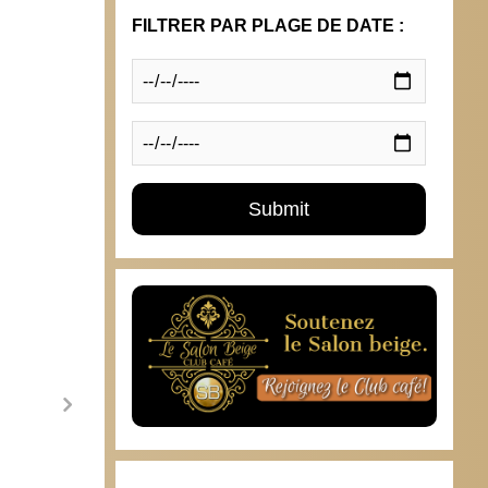
FILTRER PAR PLAGE DE DATE :
Ouverture du blog de Jeanne Smits
Breit