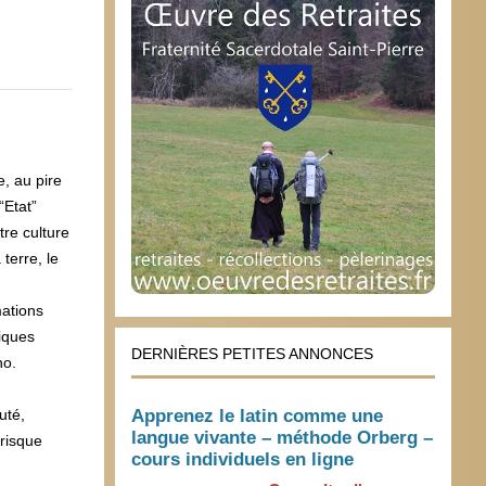
, au pire
“Etat”
re culture
terre, le
mations
tiques
DERNIÈRES PETITES ANNONCES
ho.
Apprenez le latin comme une
uté,
langue vivante – méthode Orberg –
 risque
cours individuels en ligne