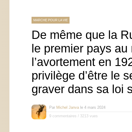
MARCHE POUR LA VIE
De même que la Rus
le premier pays au
l’avortement en 1920
privilège d’être le
graver dans sa loi
Par
Michel Janva
le
4 mars 2024
9 commentaires
/
3213 vues