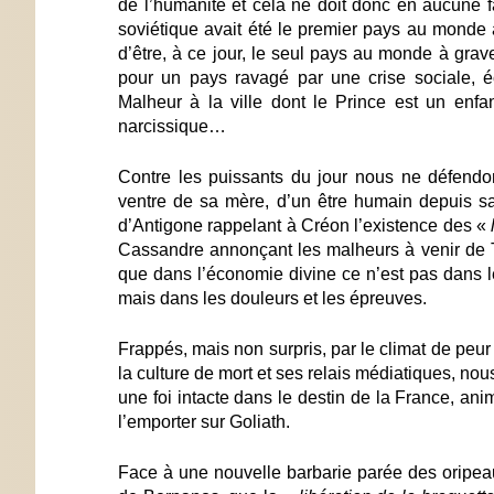
de l’humanité et cela ne doit donc en aucune
soviétique avait été le premier pays au monde à
d’être, à ce jour, le seul pays au monde à graver
pour un pays ravagé par une crise sociale, éc
Malheur à la ville dont le Prince est un enfant
narcissique…
Contre les puissants du jour nous ne défendon
ventre de sa mère, d’un être humain depuis sa
d’Antigone rappelant à Créon l’existence des «
Cassandre annonçant les malheurs à venir de T
que dans l’économie divine ce n’est pas dans le
mais dans les douleurs et les épreuves.
Frappés, mais non surpris, par le climat de peur e
la culture de mort et ses relais médiatiques, n
une foi intacte dans le destin de la France, anim
l’emporter sur Goliath.
Face à une nouvelle barbarie parée des oripeaux