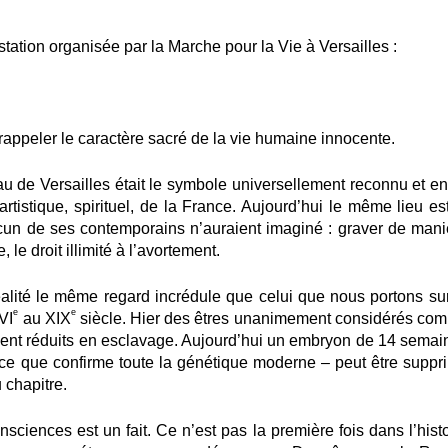
ation organisée par la Marche pour la Vie à Versailles :
 rappeler le caractère sacré de la vie humaine innocente.
teau de Versailles était le symbole universellement reconnu et e
rtistique, spirituel, de la France. Aujourd’hui le même lieu est
cun de ses contemporains n’auraient imaginé : graver de mani
 le droit illimité à l’avortement.
alité le même regard incrédule que celui que nous portons sur
e
e
VI
au XIX
siècle. Hier des êtres unanimement considérés co
aient réduits en esclavage. Aujourd’hui un embryon de 14 semai
 ce que confirme toute la génétique moderne – peut être suppr
 chapitre.
ciences est un fait. Ce n’est pas la première fois dans l’histo