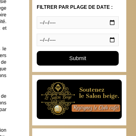
sie
FILTRER PAR PLAGE DE DATE :
ège
oire
té.
 et
 le
ers
 de
gue
ons
y de
ons
 par
ion