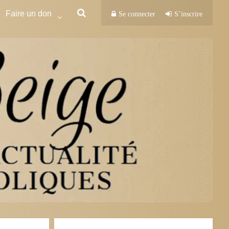
Faire un don
Se connecter
S’inscrire