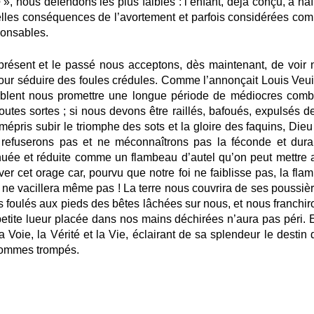
e
», nous défendons les plus faibles : l’enfant, déjà conçu, à naî
éelles conséquences de l’avortement et parfois considérées co
ponsables.
présent et le passé nous acceptons, dès maintenant, de voir 
our séduire des foules crédules. Comme l’annonçait Louis Veuil
mblent nous promettre une longue période de médiocres comb
utes sortes ; si nous devons être raillés, bafoués, expulsés de
 mépris subir le triomphe des sots et la gloire des faquins, Die
 refuserons pas et ne méconnaîtrons pas la féconde et dura
inuée et réduite comme un flambeau d’autel qu’on peut mettre 
r cet orage car, pourvu que notre foi ne faiblisse pas, la fla
ne vacillera même pas ! La terre nous couvrira de ses poussièr
foulés aux pieds des bêtes lâchées sur nous, et nous franchir
etite lueur placée dans nos mains déchirées n’aura pas péri. E
la Voie, la Vérité et la Vie, éclairant de sa splendeur le destin
 hommes trompés.