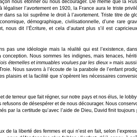
 façon nous étonner ou nous décourager. De même que la Rus
 légaliser l’avortement en 1920, la France aura le triste privil
 dans sa loi suprême le droit à l’avortement. Triste titre de gl
onomique, démographique, civilisationnelle, d’une rare gravi
, nous dit l’Écriture, et cela d’autant plus s’il est capricieux
s pas une idéologie mais la réalité qui est l’existence, dans
 conception. Nous sommes les indignes, mais tenaces, hériti
lois éternelles et immuables voulues par les dieux
» mais aussi
roie. Nous savons à l’écoute de la parabole de l’enfant prodi
s plaisirs et la facilité que s’opèrent les nécessaires conversi
t de terreur que fait régner, sur notre pays et nos élus, le lobb
ous refusons de désespérer et de nous décourager. Nous conserv
és par la certitude qu’avec l’aide de Dieu, David finit toujours
 de la liberté des femmes et qui n’est en fait, selon l’express