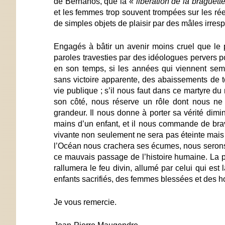
de Bernanos, que la «
libération de la braguett
et les femmes trop souvent trompées sur les r
de simples objets de plaisir par des mâles irres
Engagés à bâtir un avenir moins cruel que le 
paroles travesties par des idéologues pervers p
en son temps, si les années qui viennent se
sans victoire apparente, des abaissements de to
vie publique ; s’il nous faut dans ce martyre du
son côté, nous réserve un rôle dont nous ne
grandeur. Il nous donne à porter sa vérité dim
mains d’un enfant, et il nous commande de brave
vivante non seulement ne sera pas éteinte mais 
l’Océan nous crachera ses écumes, nous serons 
ce mauvais passage de l’histoire humaine. La p
rallumera le feu divin, allumé par celui qui est 
enfants sacrifiés, des femmes blessées et des
Je vous remercie.