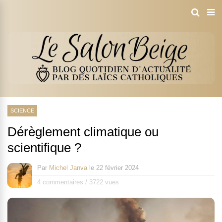
SCIENCE
Dérèglement climatique ou
scientifique ?
Par
Michel Janva
le
22 février 2024
4 commentaires
/
3722 vues