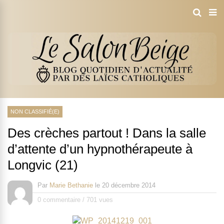
NON CLASSIFIÉ(E)
Des crèches partout ! Dans la salle
d’attente d’un hypnothérapeute à
Longvic (21)
Par
Marie Bethanie
le
20 décembre 2014
0 commentaire
/
701 vues