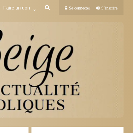
Faire un don
Se connecter
S’inscrire