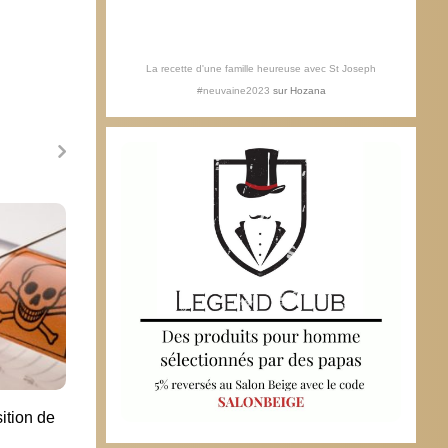
La recette d'une famille heureuse avec St Joseph
#neuvaine2023
sur
Hozana
Prière
à Lyo
30 n
ition de
Il faut être particulièrement naïf pour
faire confiance dans la justice de son