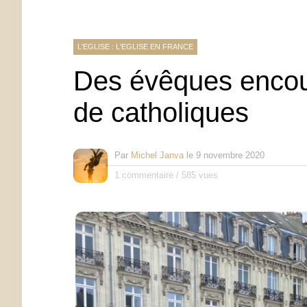
L'EGLISE : L'EGLISE EN FRANCE
Des évêques encour
de catholiques
Par
Michel Janva
le
9 novembre 2020
1 commentaire
/
585 vues