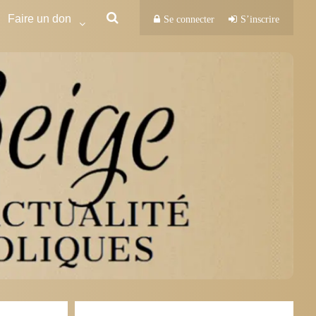
Faire un don
Se connecter
S’inscrire