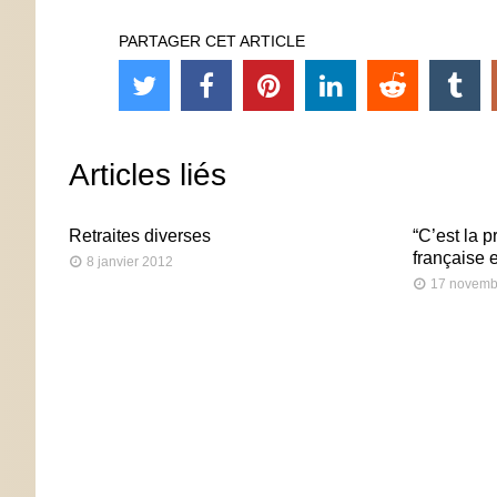
PARTAGER CET ARTICLE
Articles liés
Retraites diverses
“C’est la 
française 
8 janvier 2012
17 novemb