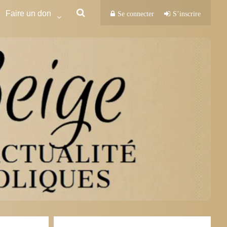
Faire un don
Se connecter
S’inscrire