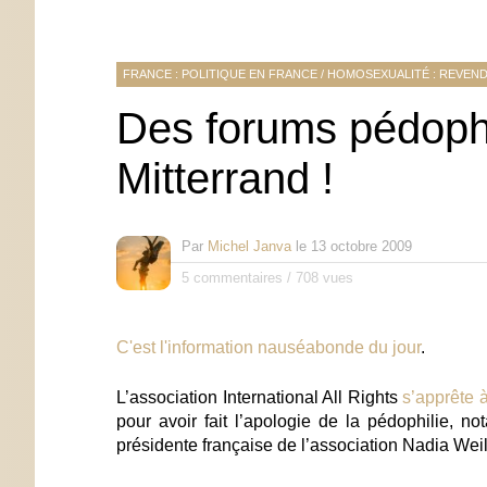
FRANCE : POLITIQUE EN FRANCE
/
HOMOSEXUALITÉ : REVEND
Des forums pédophi
Mitterrand !
Par
Michel Janva
le
13 octobre 2009
5 commentaires
/
708 vues
C'est l'information nauséabonde du jour
.
L’association
International All Rights
s’apprête 
pour avoir fait l’apologie de la pédophilie, 
présidente française de l’association Nadia Weil