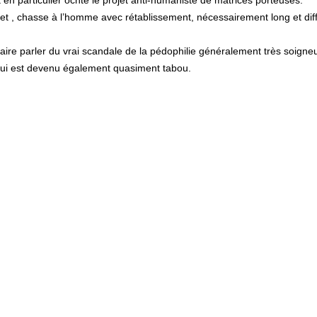
en particulier ocnte le projet anti-humaniste de matrices porteuses.
flet , chasse à l’homme avec rétablissement, nécessairement long et diff
aire parler du vrai scandale de la pédophilie généralement très soign
e qui est devenu également quasiment tabou.