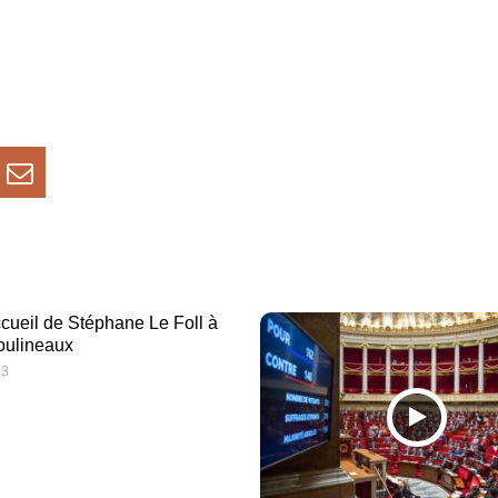
accueil de Stéphane Le Foll à
oulineaux
13