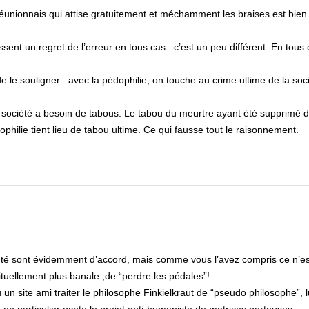
réunionnais qui attise gratuitement et méchamment les braises est bien 
ssent un regret de l’erreur en tous cas . c’est un peu différent. En tous
e le souligner : avec la pédophilie, on touche au crime ultime de la soc
e société a besoin de tabous. Le tabou du meurtre ayant été supprimé d
ophilie tient lieu de tabou ultime. Ce qui fausse tout le raisonnement.
nté sont évidemment d’accord, mais comme vous l’avez compris ce n’e
tuellement plus banale ,de “perdre les pédales”!
n site ami traiter le philosophe Finkielkraut de “pseudo philosophe”, l