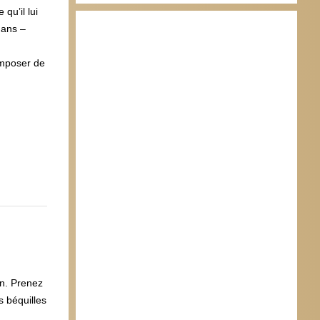
qu’il lui
 ans –
imposer de
on. Prenez
s béquilles