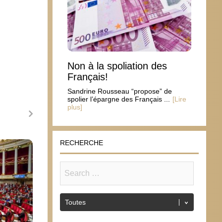
Non à la spoliation des
Français!
Sandrine Rousseau “propose” de
spolier l’épargne des Français ...
[Lire
plus]
RECHERCHE
Nouvelle provocation homosexualiste
en Espagne
31 décembre 2010