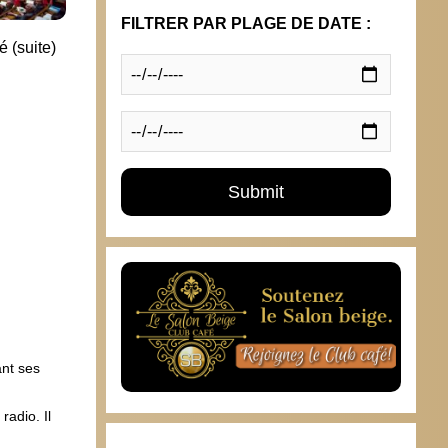
FILTRER PAR PLAGE DE DATE :
 (suite)
Prop
collè
20 d
ant ses
radio. Il