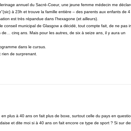
lerinage annuel du Sacré-Coeur, une jeune femme médecin me déclare 
(sic) à 23h et trouve la famille entière – des parents aux enfants de 4
sation est très répandue dans l’hexagone (et ailleurs).
 le conseil municipal de Glasgow a décidé, tout compte fait, de ne pas 
de… cinq ans. Mais pour les autres, de six à seize ans, il y aura un
programme dans le cursus.
nt rien de surprenant.
en plus à 40 ans on fait plus de boxe, surtout celle du pays en questi
ise et dite moi si à 40 ans on fait encore ce type de sport ? Si sur de